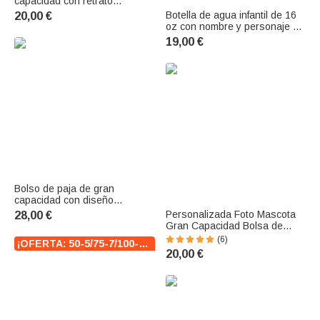
capacidad con retrato
personalizado de un caballo,
Botella de agua infantil de 16
20,00 €
herradura y flor, con nombre;
oz con nombre y personaje de
para uso diario, regalo de
dibujos animados de
19,00 €
cumpleaños para mujeres,
dinosaurios personalizado,
amigas y propietarias de
con pajita de silicona y asa.
caballos
Regalo de vuelta al cole y de
cumpleaños para niños y
niñas
Bolso de paja de gran
capacidad con diseño
personalizado bordado. Ideal
Personalizada Foto Mascota
28,00 €
para el día a día, viajes y
Gran Capacidad Bolsa de
como regalo de cumpleaños
Pana con Nombre Uso Diario
(6)
¡OFERTA: 50-5/75-7/100-10!
para niñas y mujeres.
Cumpleaños Aniversario
20,00 €
Regalo para Dueño de
Mascota Amante