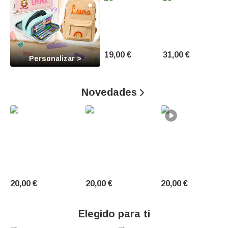
e
n
t
19,00 €
31,00 €
o
Personalizar >
s
Novedades

Ú
n
i
c
o
20,00 €
20,00 €
20,00 €
s
.
Elegido para ti