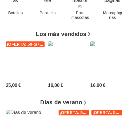
o
Botellas
Para ella
Para
Marcapági
s
mascotas
nas
P
Los más vendidos

e
¡OFERTA: 50-5/75-7/100-10!
r
s
o
n
25,00 €
19,00 €
16,00 €
a
Días de verano

l
¡OFERTA: 50-5/75-7/100-10!
¡OFERTA: 50-5/75-7/100-10!
i
z