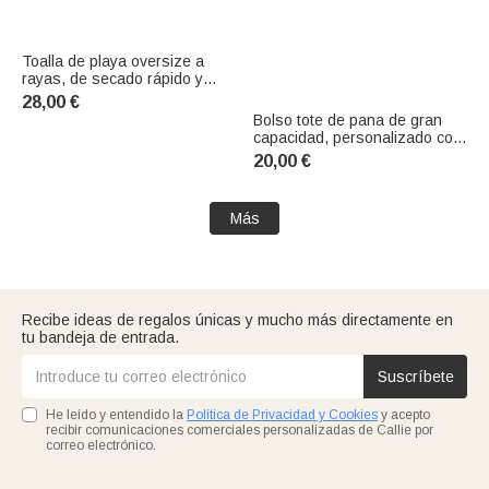
Toalla de playa oversize a
rayas, de secado rápido y
personalizada con nombre y
28,00 €
lugar; ideal para la playa, la
Bolso tote de pana de gran
piscina, fiestas, vacaciones de
capacidad, personalizado con
verano y como regalo de
piedra natal y flor natal, con el
20,00 €
cumpleaños para mujeres,
nombre y múltiples
hombres
compartimentos;
imprescindible para viajar,
Más
ideal como regalo de
cumpleaños para mujeres
Recibe ideas de regalos únicas y mucho más directamente en
tu bandeja de entrada.
Suscríbete
He leído y entendido la
Política de Privacidad y Cookies
y acepto
recibir comunicaciones comerciales personalizadas de Callie por
correo electrónico.