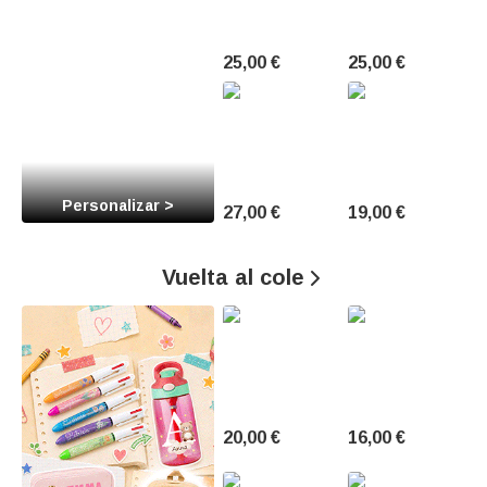
a
25,00 €
25,00 €
d
o
s
p
Personalizar >
27,00 €
19,00 €
a
r
Vuelta al cole

a
M
o
20,00 €
16,00 €
m