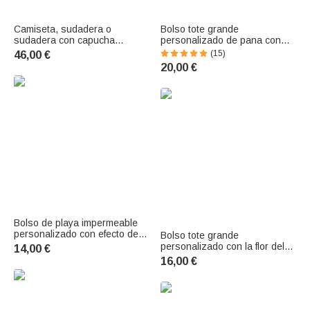
Camiseta, sudadera o
Bolso tote grande
sudadera con capucha
personalizado de pana con
personalizada, multicolor y
personaje de dibujos
(15)
46,00 €
bordada con foto de perro o
animados en 3D flor de
20,00 €
gato, con nombre y año;
nacimiento y nombre regalo de
regalo de cumpleaños para
cumpleaños para mujeres
los amantes de las mascotas
Bolso de playa impermeable
personalizado con efecto de
Bolso tote grande
diamantes, con la inicial de la
personalizado con la flor del
14,00 €
flor del mes de nacimiento y
mes de nacimiento, neceser
16,00 €
una mariposa, con nombre;
de maquillaje portátil con
regalo ideal para las
nombre, accesorios de viaje,
vacaciones de verano, la
regalo de cumpleaños para
playa y las
mujeres