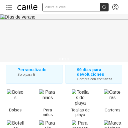
C


Vuelta al cole
a
l
l
i
e
:
Personalizado
99 días para
devoluciones
Solo para ti
R
Compra con confianza
e
g
Bolsos
Para
Toallas de
Carteras
a
niños
playa
l