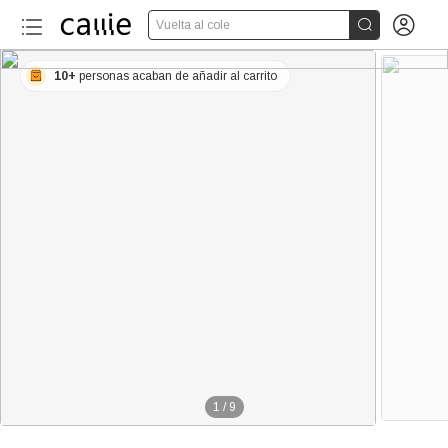


Vuelta al cole
10+
personas acaban de añadir al carrito
1
/
9