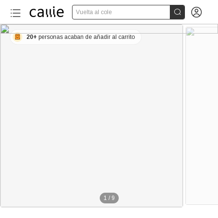


Vuelta al cole
20+
personas acaban de añadir al carrito
1
/
9