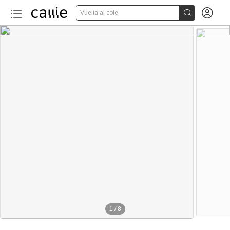


Vuelta al cole
1
/
8