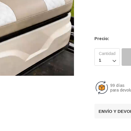
Precio:

99 días
para devol
U
n
m
ENVÍO Y DEV
u
t
e