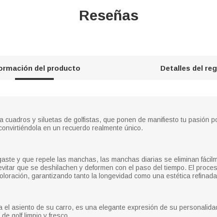
Reseñas
formación del producto
Detalles del re
a cuadros y siluetas de golfistas, que ponen de manifiesto tu pasión 
 convirtiéndola en un recuerdo realmente único.
sgaste y que repele las manchas, las manchas diarias se eliminan fáci
vitar que se deshilachen y deformen con el paso del tiempo. El proce
oloración, garantizando tanto la longevidad como una estética refinada
 el asiento de su carro, es una elegante expresión de su personalidad
e golf limpio y fresco.