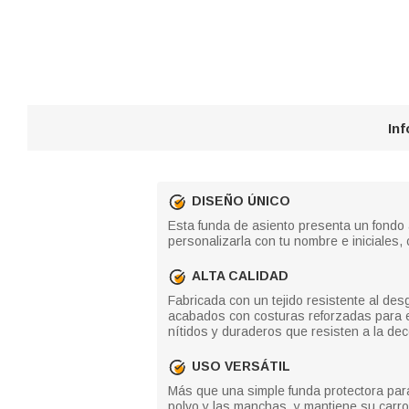
In
DISEÑO ÚNICO
Esta funda de asiento presenta un fondo 
personalizarla con tu nombre e iniciales,
ALTA CALIDAD
Fabricada con un tejido resistente al de
acabados con costuras reforzadas para e
nítidos y duraderos que resisten a la dec
USO VERSÁTIL
Más que una simple funda protectora para
polvo y las manchas, y mantiene su carro d