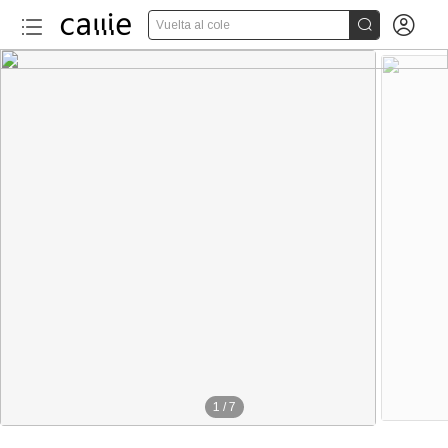


Vuelta al cole
1
/
7