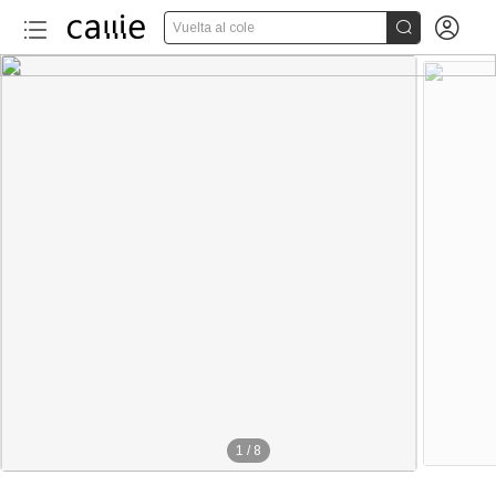


Vuelta al cole
1
/
8