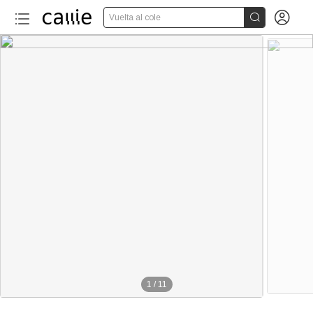


Vuelta al cole
1
/
11