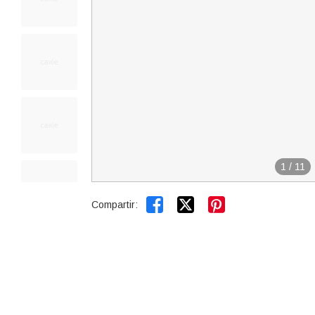
1
/
11


Compartir: