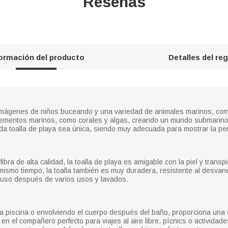
Reseñas
formación del producto
Detalles del re
 imágenes de niños buceando y una variedad de animales marinos, como
lementos marinos, como corales y algas, creando un mundo submarino
a toalla de playa sea única, siendo muy adecuada para mostrar la per
bra de alta calidad, la toalla de playa es amigable con la piel y transp
mismo tiempo, la toalla también es muy duradera, resistente al desvan
cluso después de varios usos y lavados.
a piscina o envolviendo el cuerpo después del baño, proporciona una 
te en el compañero perfecto para viajes al aire libre, pícnics o activida