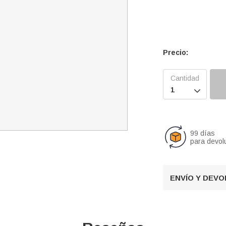
Precio:

99 días
para devol
ENVÍO Y DEV