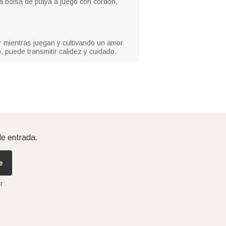
na bolsa de playa a juego con cordón,
r mientras juegan y cultivando un amor
puede transmitir calidez y cuidado.
de entrada.
e
r