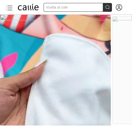


Vuelta al cole
20+