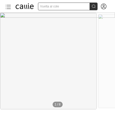


Vuelta al cole
1
/
8