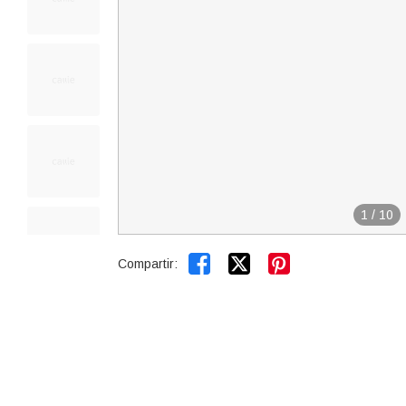
1
/
10


Compartir: