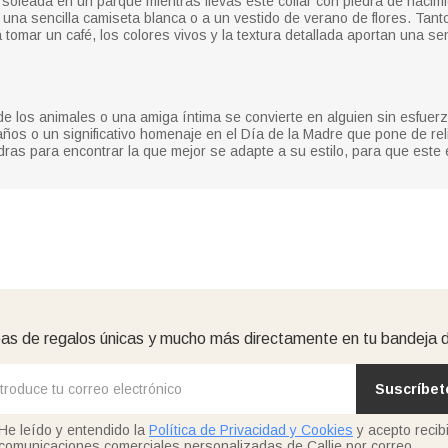
e soleada en un parque mientras llevas este collar con piedra de nacim
na sencilla camiseta blanca o a un vestido de verano de flores. Tanto
omar un café, los colores vivos y la textura detallada aportan una sen
los animales o una amiga íntima se convierte en alguien sin esfuerzo 
años o un significativo homenaje en el Día de la Madre que pone de rel
dras para encontrar la que mejor se adapte a su estilo, para que este
as de regalos únicas y mucho más directamente en tu bandeja 
Suscríbet
He leído y entendido la
Política de Privacidad y Cookies
y acepto recibi
comunicaciones comerciales personalizadas de Callie por correo