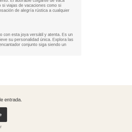
iento. El adorable colgante de vaca
 si viajas de vacaciones como si
sación de alegría rústica a cualquier
con esta joya versátil y atenta. Es un
ieve su personalidad única. Explora las
 encantador conjunto siga siendo un
de entrada.
e
r