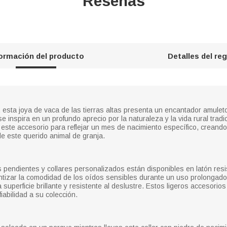
Reseñas
formación del producto
Detalles del re
 esta joya de vaca de las tierras altas presenta un encantador amulet
inspira en un profundo aprecio por la naturaleza y la vida rural tradici
 este accesorio para reflejar un mes de nacimiento específico, crean
de este querido animal de granja.
 pendientes y collares personalizados están disponibles en latón resis
arantizar la comodidad de los oídos sensibles durante un uso prolonga
a superficie brillante y resistente al deslustre. Estos ligeros accesori
iabilidad a su colección.