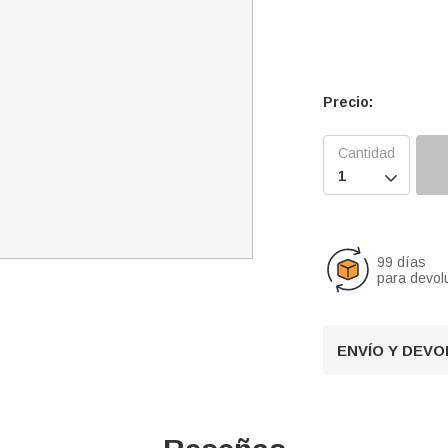
Precio:

99 días
para devol
ENVÍO Y DEV