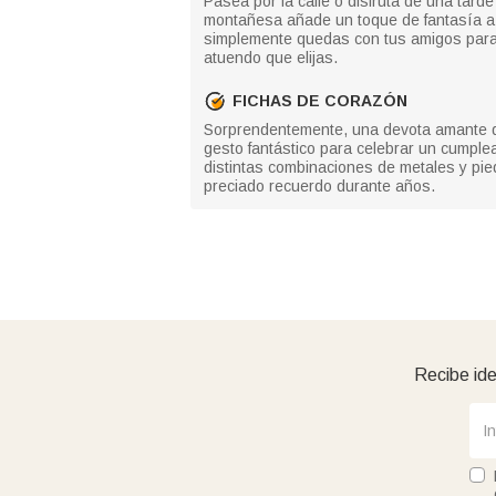
Pasea por la calle o disfruta de una tard
montañesa añade un toque de fantasía a u
simplemente quedas con tus amigos para t
atuendo que elijas.
FICHAS DE CORAZÓN
Sorprendentemente, una devota amante de 
gesto fantástico para celebrar un cumple
distintas combinaciones de metales y pie
preciado recuerdo durante años.
Recibe ide